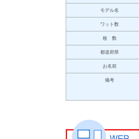
モデル名
ワット数
枚 数
都道府県
お名前
備考