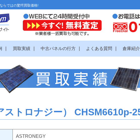
ならではの驚愕買取価格!
|
|
|
|
例
買取実績
中古パネルの行方
よくある質問
倉庫紹
アストロナジー） CHSM6610p-2
ASTRONEGY